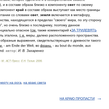
),
и
в
составе
образа
близко
к
компоненту
свет
по
своему
омпонент
край
в
составе
образа
выступает
как
место
границы
етании
со
словами
свет
,
земля
включается
в
метафору
,
нства
,
находящегося
в
пределах
"
своего
"
мира
,
по
эту
сторону
м
",
но
очень
близко
к
последнему
,
поэтому
данное
нциально
опасное
(
см
.
также
комментарий
к
ЗА
ТРИДЕВЯТЬ
ль
эталона
,
т
.
е
.
меры
,
далеко
расположенного
пространства
.
образные
выражения
,
свидетельствующие
о
древности
такого
м
.
-
am
Ende
der
Welt
,
во
франц
.
-
au
bout
du
monde
,
aux
nd
.
автор:
И
.
В
.
Захаренко
—
М
.
:
АСТ
-
Пресс
.
Е
.
Н
.
Телия
.
2006
.
 черту на рога
,
на краю света
НА КРАЮ ПРОПАСТИ