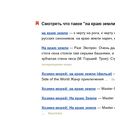
Смотреть что такое "на краю земли
на краю земли
— к черту на рога, к черту 
русских синонимов. на краю земли нареч, к
На краю земли
— Разг. Экспрес. Очень дал
стоги сена стояли там серыми башнями, и 
зубчатая стена леса (М. Горький. Трое).
литературного языка
Хозяин морей: на краю земли (фильм)
—
Side of the World Жанр приключения …
Ви
Хозяин морей: на краю земли
— Master C
Хозяин морей: На краю Земли
— Master 
Хозяин морей: На краю земли
— Master 
…
Википедия