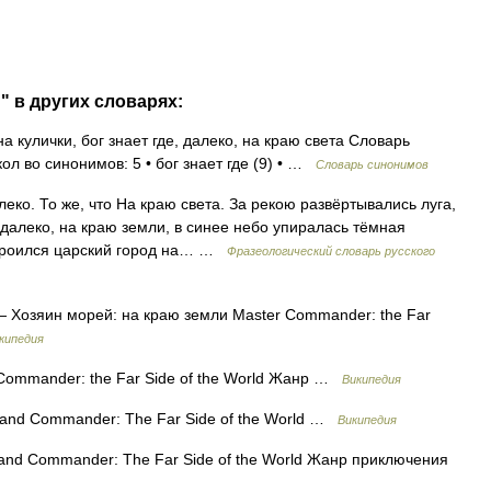
" в других словарях:
на кулички, бог знает где, далеко, на краю света Словарь
ол во синонимов: 5 • бог знает где (9) • …
Словарь синонимов
еко. То же, что На краю света. За рекою развёртывались луга,
далеко, на краю земли, в синее небо упиралась тёмная
 Строился царский город на… …
Фразеологический словарь русского
 Хозяин морей: на краю земли Master Commander: the Far
кипедия
ommander: the Far Side of the World Жанр …
Википедия
and Commander: The Far Side of the World …
Википедия
and Commander: The Far Side of the World Жанр приключения