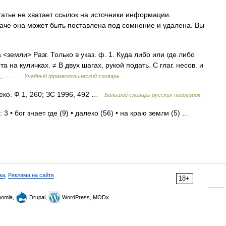
татье не хватает ссылок на источники информации.
че она может быть поставлена под сомнение и удалена. Вы
<земли> Разг. Только в указ. ф. 1. Куда либо или где либо
а на куличках. ≠ В двух шагах, рукой подать. С глаг. несов. и
йти,… …
Учебный фразеологический словарь
еко. Ф 1, 260; ЗС 1996, 492 …
Большой словарь русских поговорок
3 • бог знает где (9) • далеко (56) • на краю земли (5) …
ка
,
Реклама на сайте
18+
omla,
Drupal,
WordPress, MODx.