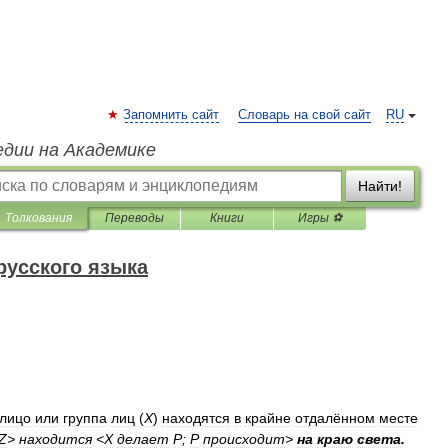
Запомнить сайт
Словарь на свой сайт
RU
едии на Академике
Найти!
Толкования
Переводы
Книги
Игры ⚽
русского языка
лицо
или
группа
лиц
(
Х
)
находятся
в
крайне
отдалённом
месте
Z
>
находится
<
Х
делает
Р
;
Р
происходит
>
на
краю
света
.