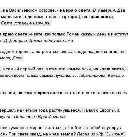
ь
,
на
Васильевском
острове
, -
на
краю
света
!
В
.
Каверин
,
Два
маленькая
,
однокомнатная
[
квартирка
],
на
краю
света
,
,
Спят
усталые
игрушки
.
а
краю
света
живёте
,
как
только
Роман
каждый
день
в
институт
т
!
Д
.
Донцова
,
Домик
тётушки
лжи
.
в
одном
городе
,
а
встретиться
здесь
,
среди
льдов
и
снегов
,
где
-
мова
,
Двое
.
,
в
самый
первый
раз
,
в
комнате
коммуналки
,
на
краю
света
, -
ваться
всем
только
самым
лучшим
.
Т
.
Набатникова
,
Каждый
далении
,
на
самом
краю
света
,
кто
-
то
стонал
и
плакал
на
весь
вершал
,
на
четыре
года
растянувшееся
.
Начал
с
Европы
,
а
кунин
,
Пелагия
и
Чёрный
монах
.
еди
туманных
миров
скитаться
, /
Чтоб
мы
с
тобой
друг
друга
ься
/
При
свете
звёзд
,
на
крае
земли
?
Песня
из
х
/
ф
"
31
июня
"
.